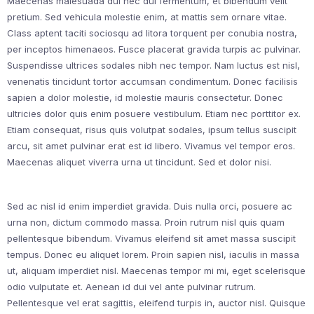
Maecenas malesuada dui nec dui fermentum, et bibendum velit
pretium. Sed vehicula molestie enim, at mattis sem ornare vitae.
Class aptent taciti sociosqu ad litora torquent per conubia nostra,
per inceptos himenaeos. Fusce placerat gravida turpis ac pulvinar.
Suspendisse ultrices sodales nibh nec tempor. Nam luctus est nisl,
venenatis tincidunt tortor accumsan condimentum. Donec facilisis
sapien a dolor molestie, id molestie mauris consectetur. Donec
ultricies dolor quis enim posuere vestibulum. Etiam nec porttitor ex.
Etiam consequat, risus quis volutpat sodales, ipsum tellus suscipit
arcu, sit amet pulvinar erat est id libero. Vivamus vel tempor eros.
Maecenas aliquet viverra urna ut tincidunt. Sed et dolor nisi.
Sed ac nisl id enim imperdiet gravida. Duis nulla orci, posuere ac
urna non, dictum commodo massa. Proin rutrum nisl quis quam
pellentesque bibendum. Vivamus eleifend sit amet massa suscipit
tempus. Donec eu aliquet lorem. Proin sapien nisl, iaculis in massa
ut, aliquam imperdiet nisl. Maecenas tempor mi mi, eget scelerisque
odio vulputate et. Aenean id dui vel ante pulvinar rutrum.
Pellentesque vel erat sagittis, eleifend turpis in, auctor nisl. Quisque